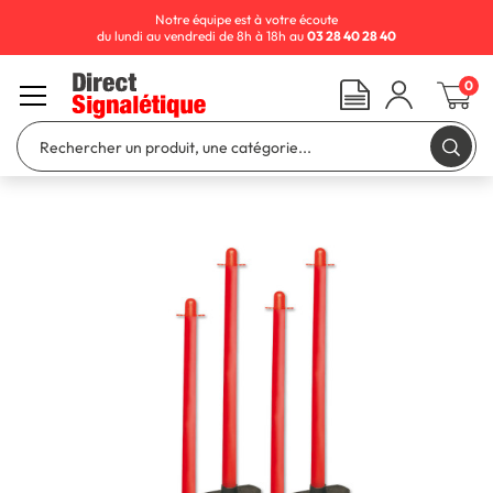
Notre équipe est à votre écoute
du lundi au vendredi de 8h à 18h au
03 28 40 28 40
0