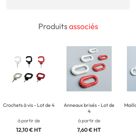
Produits
associés
Crochets à vis - Lot de 4
Anneaux brisés - Lot de
Maill
4
à partir de
à partir de
12,10 € HT
7,60 € HT