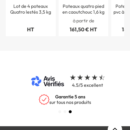
Lot de 4 poteaux
Poteaux quatro pied
Poteau
Quatro lestés 3,5 kg
en caoutchouc 1,6 kg
pvc à re
à partir de
à 
HT
161,50 € HT
144
4.5/5 excellent
Garantie 5 ans
sur tous nos produits