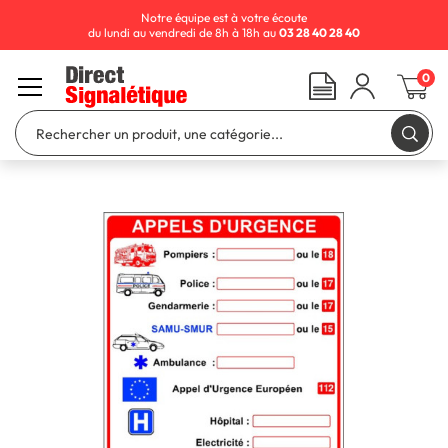
Notre équipe est à votre écoute
du lundi au vendredi de 8h à 18h au
03 28 40 28 40
0