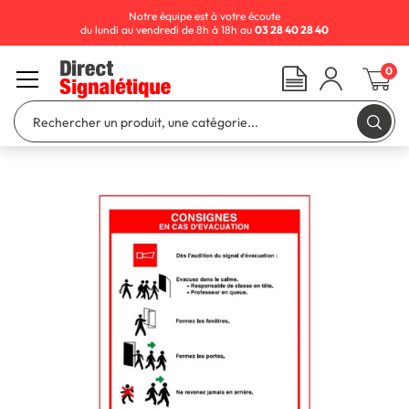
Notre équipe est à votre écoute
du lundi au vendredi de 8h à 18h au
03 28 40 28 40
0