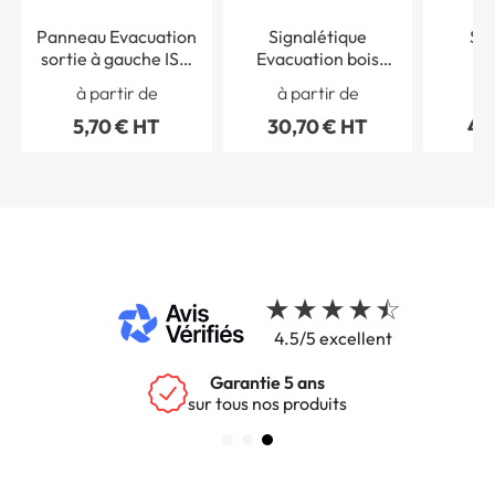
Panneau Evacuation
Signalétique
Sig
sortie à gauche ISO
Evacuation bois
Ev
7010 - STF 4022S
medium
recta
à partir de
à partir de
à 
p
5,70 € HT
30,70 € HT
44
4.5/5 excellent
Garantie 5 ans
sur tous nos produits