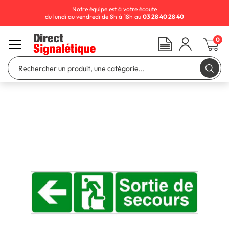
Notre équipe est à votre écoute
du lundi au vendredi de 8h à 18h au
03 28 40 28 40
0