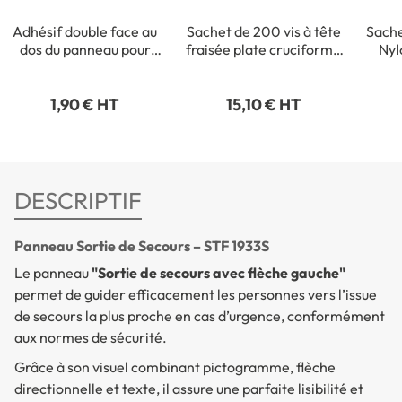
Adhésif double face au
Sachet de 200 vis à tête
Sache
dos du panneau pour
fraisée plate cruciforme
Nyl
fixation intérieure
- 3,5 x 35 mm
1,90 € HT
15,10 € HT
DESCRIPTIF
Panneau Sortie de Secours – STF 1933S
Le panneau
"Sortie de secours avec flèche gauche"
permet de guider efficacement les personnes vers l’issue
de secours la plus proche en cas d’urgence, conformément
aux normes de sécurité.
Grâce à son visuel combinant pictogramme, flèche
directionnelle et texte, il assure une parfaite lisibilité et