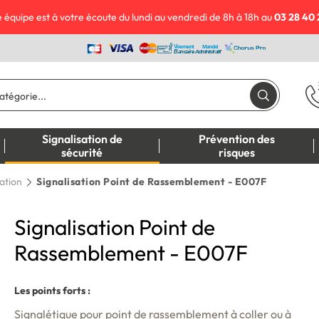
 équipe est à votre écoute du lundi au vendredi de 8h à 18h au
03 28 40 
Signalisation de
Prévention des
sécurité
risques
ation
Signalisation Point de Rassemblement - E007F
Signalisation Point de
Rassemblement - E007F
Les points forts :
Signalétique pour point de rassemblement
à coller ou à