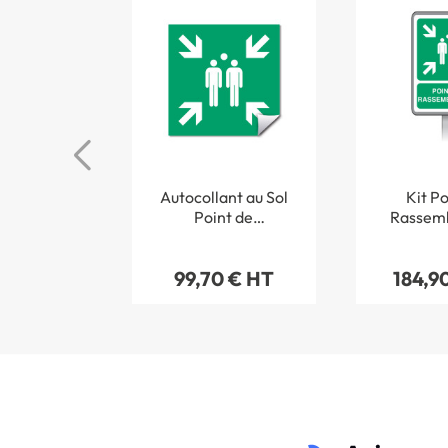
Autocollant au Sol
Kit Po
Point de
Rassem
Rassemblement -
ISO 7010 
E007
routier + 
99,70 € HT
184,9
mèt