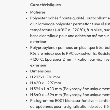
Caractéristiques
Matières :
Polyester adhésif haute qualité : autocollant
d'un laminage polyester permettant une résist
températures (-40°C à +120°C), à la pluie, aux 
base d'acrylique pour une adhésion même sur les
extérieur.
Polypropylène : panneau en plastique très rés
Résiste mieux que le PVC aux solvants. Résis
+120°C. Epaisseur 2 mm. Fixation par vis, rivet
extérieur.
Dimensions :
H 297 x L 210 mm
H 420 x L 297 mm
H 594 x L 420 mm (Polypropylène uniquemen
H 840 x L 594 mm (Polypropylène uniquemen
Pictogramme E007 blanc sur fond vert confo
européennes pour la signalisation de sécurité et