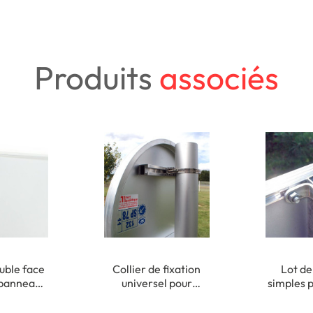
Produits
associés
uble face
Collier de fixation
Lot de
 panneau
universel pour
simples 
xation
poteaux ronds de Ø
40x
ieure
50 à 215 mm