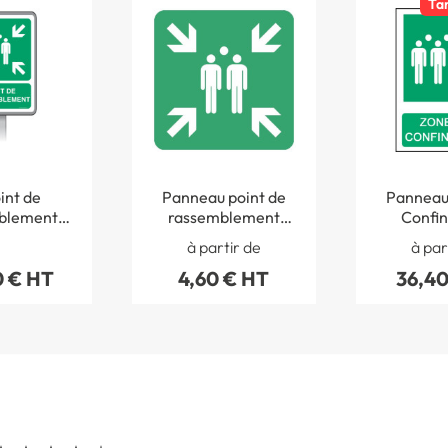
Ta
int de
Panneau point de
Panneau Zone d
blement
rassemblement
Confi
- Panneau
après évacuation
à partir de
à par
Poteau 2.5
ISO 7010 - E007
0 € HT
4,60 € HT
36,40
res