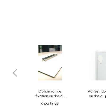
Option rail de
Adhésif do
fixation au dos du
au dos du
panneau (non collé)
pour fi
à partir de
intér