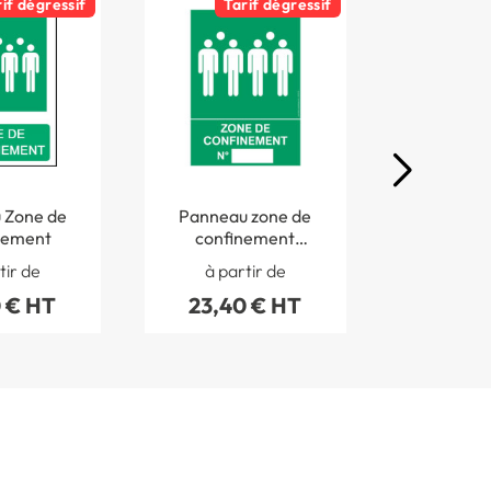
rif dégressif
Tarif dégressif
Ta
e
Panneau zone de
Panneau 
nement
confinement
rassem
numéroté
stra
tir de
à partir de
à par
 € HT
23,40 € HT
85,50