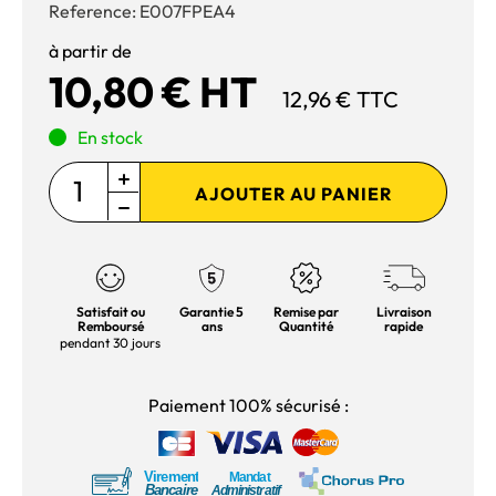
Reference:
E007FPEA4
à partir de
10,80 € HT
12,96 € TTC
En stock
AJOUTER AU PANIER
Satisfait ou
Garantie 5
Remise par
Livraison
Remboursé
ans
Quantité
rapide
pendant 30 jours
Paiement 100% sécurisé :