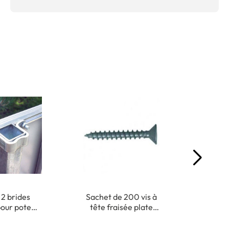
 2 brides
Sachet de 200 vis à
Sac
pour poteau
tête fraisée plate
chevill
40 mm
cruciforme - 3,5 x 35
x
mm