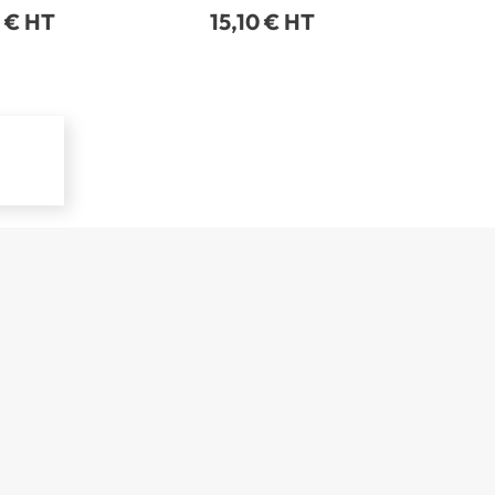
9 € HT
15,10 € HT
10