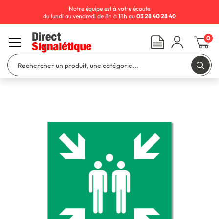
Notre équipe est à votre écoute
du lundi au vendredi de 8h à 18h au
03 28 40 28 40
0