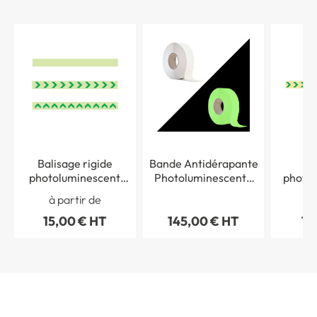
Balisage rigide
Bande Antidérapante
photoluminescent
Photoluminescente
photo
pour murs et
adhésive - Rouleau de
pour s
à partir de
à 
contremarches
50 mm x longueur 18
15,00 € HT
145,00 € HT
19
mètres