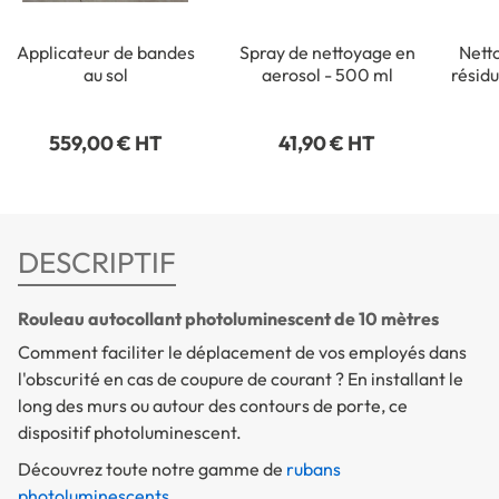
Applicateur de bandes
Spray de nettoyage en
Netto
au sol
aerosol - 500 ml
résidu
559,00 € HT
41,90 € HT
DESCRIPTIF
Rouleau autocollant photoluminescent de 10 mètres
Comment faciliter le déplacement de vos employés dans
l'obscurité en cas de coupure de courant ? En installant le
long des murs ou autour des contours de porte, ce
dispositif photoluminescent.
Découvrez toute notre gamme de
rubans
photoluminescents
.