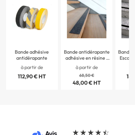
Bande adhésive
Bande antidérapante
Bande 
antidérapante
adhésive en résine -
Escalier
intérieur / extérieur
à partir de
à partir de
à 
68,50 €
112,90 € HT
145
48,00 € HT