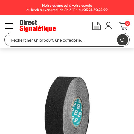
Notre équipe est à votre écoute
du lundi au vendredi de 8h à 18h au
03 28 40 28 40
0