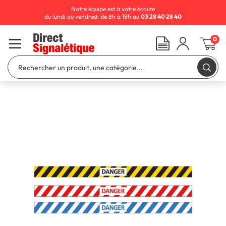
Notre équipe est à votre écoute
du lundi au vendredi de 8h à 18h au
03 28 40 28 40
0