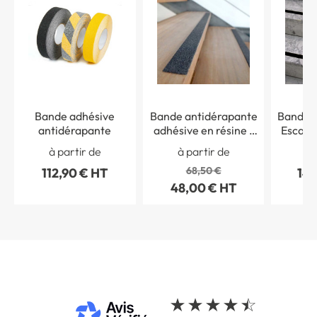
Bande adhésive
Bande antidérapante
Bande 
antidérapante
adhésive en résine -
Escalier
intérieur / extérieur
à partir de
à partir de
à 
68,50 €
112,90 € HT
145
48,00 € HT