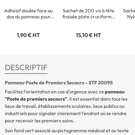
Adhésif double face au
Sachet de 200 vis à tête
Sache
dos du panneau pour
fraisée plate cruciforme
Nyl
fixation intérieure
- 3,5 x 35 mm
1,90 € HT
15,10 € HT
DESCRIPTIF
Panneau Poste de Premiers Secours – STF 2009S
Facilitez l’orientation en cas d’urgence avec ce
panneau
"Poste de premiers secours"
. Il est essentiel dans tous les
lieux de travail, établissements scolaires, lieux publics ou
industriels pour signaler clairement l’endroit où se rendre
pour recevoir les premiers soins.
Son fond vert associé au pictogramme médical et au texte