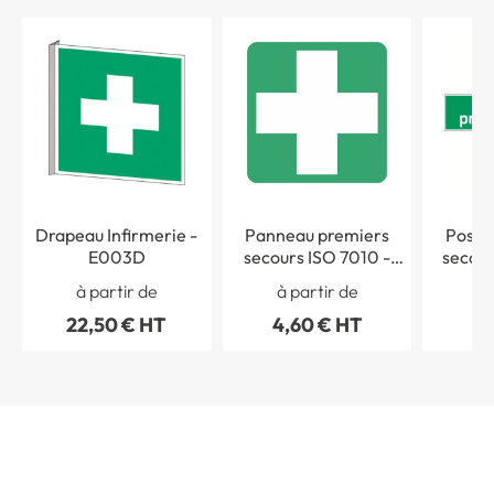
Drapeau Infirmerie -
Panneau premiers
Poste
E003D
secours ISO 7010 -
secou
E003
à partir de
à partir de
à 
22,50 € HT
4,60 € HT
4,