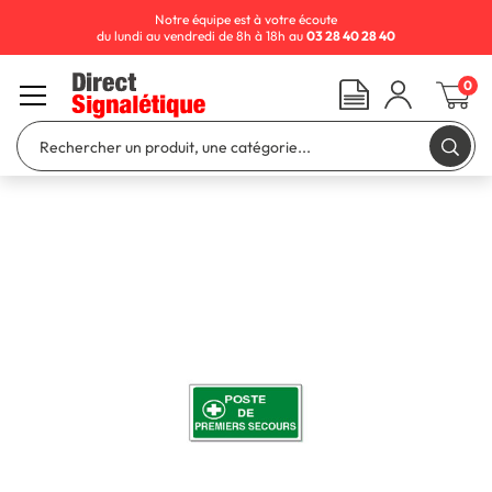
Notre équipe est à votre écoute
du lundi au vendredi de 8h à 18h au
03 28 40 28 40
0