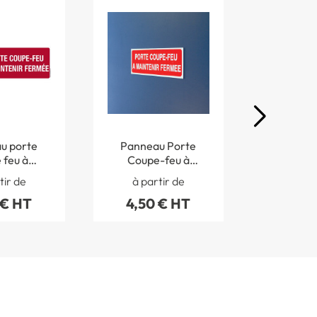
u porte
Panneau Porte
Pannea
 feu à
Coupe-feu à
Coupe-
r fermée
maintenir fermée -
mette
tir de
à partir de
à par
ogramme -
STF 1523S
d’obsta
 € HT
4,50 € HT
4,50
1731S
fermetu
15