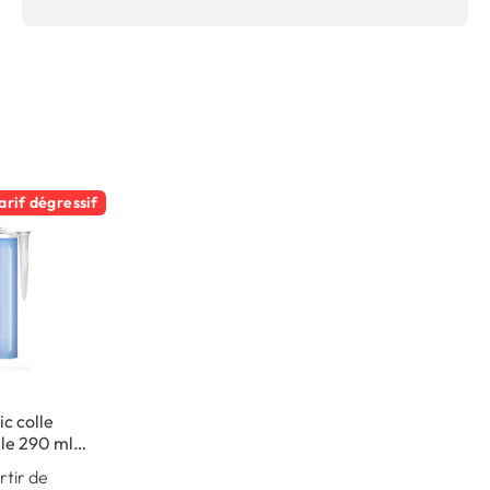
arif dégressif
c colle
le 290 ml -
intérieur
rtir de