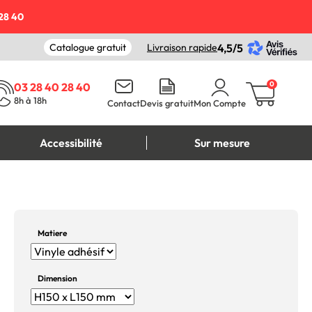
28 40
Catalogue gratuit
Livraison rapide
4,5/5
0
03 28 40 28 40
8h à 18h
Contact
Devis gratuit
Mon Compte
Accessibilité
Sur mesure
Matiere
Dimension