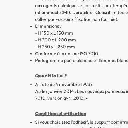
aux agents chimiques et corrosifs, aux tempér
inflammable (M1). Durabilité : Quasi illimitée
coller par vos soins (fixation non fournie).
Dimensions :
- H 150 x L 150 mm
- H 200 x L 200 mm
- H 250 x L 250 mm
Conforme à la norme ISO 7010.
Pictogramme porte blanche et flammes blanch
Que dit la Loi ?
Arrêté du 4 novembre 1993 :
Au 1er janvier 2014 : Les nouveaux panneaux i
7010, version avril 2013. »
Conditions d'utilisation
Si vous choisissez l'adhésif, le support doit êt