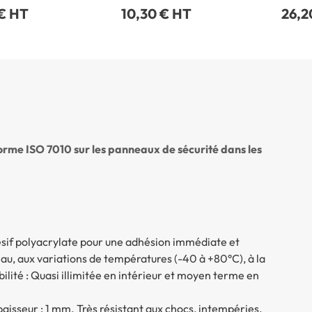
 € HT
10,30 € HT
26,2
orme ISO 7010 sur les panneaux de sécurité dans les
ésif polyacrylate pour une adhésion immédiate et
eau, aux variations de températures (-40 à +80°C), à la
bilité : Quasi illimitée en intérieur et moyen terme en
Épaisseur : 1 mm. Très résistant aux chocs, intempéries,