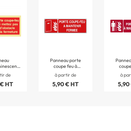
neau
Panneau porte
Pannea
inescent
coupe feu à
coupe
pe-feu Ne
maintenir fermée
mainteni
tir de
à partir de
à par
 pas d
avec pictogramme -
avec pict
 € HT
5,90 € HT
5,90
le à la
STF 1728S
STF 
eture