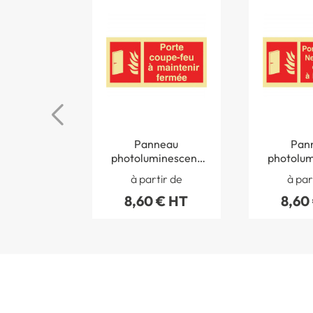
Panneau
Pan
photoluminescent
photolum
Porte Coupe-feu à
Porte Cou
à partir de
à par
maintenir fermée
mettez
8,60 € HT
8,60
´obstac
ferm