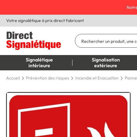
Notre
Votre signalétique à prix direct fabricant
Signalétique
Signalisation
intérieure
extérieure
Accueil
Prévention des risques
Incendie et Evacuation
Panne