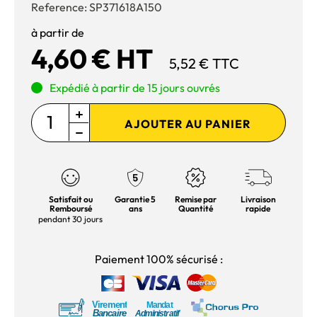
Reference:
SP371618A150
à partir de
4,60 € HT
5,52 € TTC
Expédié à partir de 15 jours ouvrés
AJOUTER AU PANIER
Satisfait ou
Garantie 5
Remise par
Livraison
Remboursé
ans
Quantité
rapide
pendant 30 jours
Paiement 100% sécurisé :