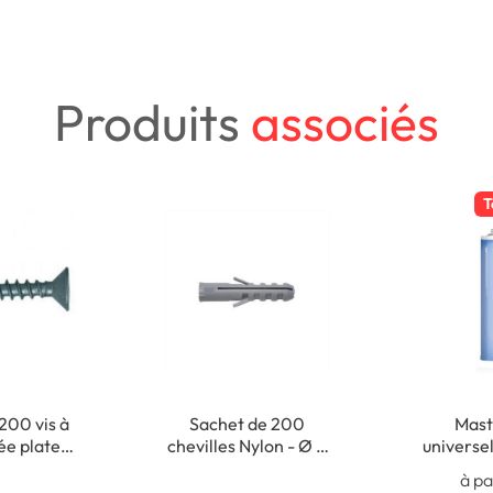
Produits
associés
T
200 vis à
Sachet de 200
Masti
sée plate
chevilles Nylon - Ø 5
universel
- 3,5 x 35
x 25 mm
Usage 
à pa
m