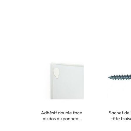
Adhésif double face
Sachet de 
au dos du panneau
tête frai
pour fixation
cruciforme 
intérieure
m