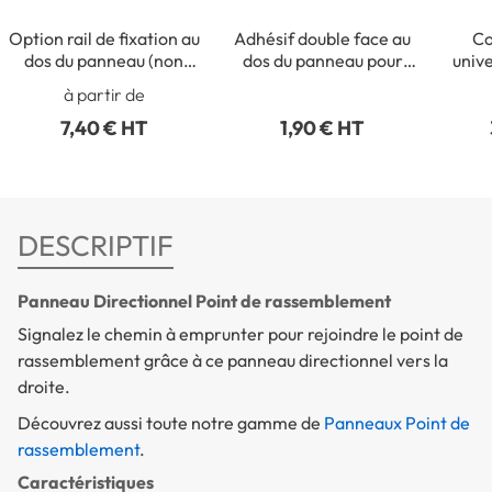
Option rail de fixation au
Adhésif double face au
Co
dos du panneau (non
dos du panneau pour
univ
collé)
fixation intérieure
ronds
à partir de
7,40 € HT
1,90 € HT
DESCRIPTIF
Panneau Directionnel Point de rassemblement
Signalez le chemin à emprunter pour rejoindre le point de
rassemblement grâce à ce panneau directionnel vers la
droite.
Découvrez aussi toute notre gamme de
Panneaux Point de
rassemblement
.
Caractéristiques