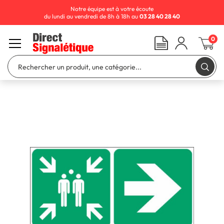
Notre équipe est à votre écoute
du lundi au vendredi de 8h à 18h au
03 28 40 28 40
0