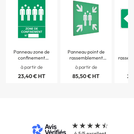
Panneau zone de
Panneau point de
P
confinement
rassemblement
rassem
numéroté
stratifié
flèche 
à partir de
à partir de
à 
23,40 € HT
85,50 € HT
21
4.5/5 excellent