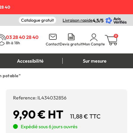
28 40
Catalogue gratuit
Livraison rapide
4,5/5
0
03 28 40 28 40
8h à 18h
Contact
Devis gratuit
Mon Compte
Accessibilité
Sur mesure
n potable"
Reference:
IL434032856
9,90 € HT
11,88 € TTC
Expédié sous 6 jours ouvrés