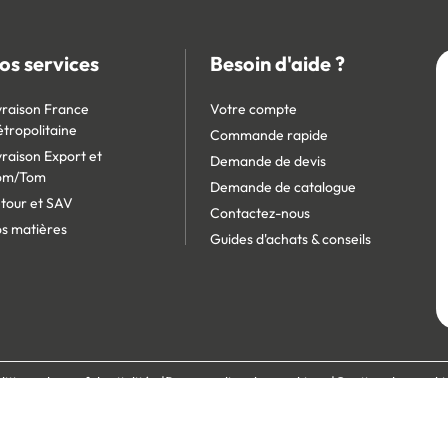
os services
Besoin d'aide ?
vraison France
Votre compte
tropolitaine
Commande rapide
vraison Export et
Demande de devis
om/Tom
Demande de catalogue
tour et SAV
Contactez-nous
s matières
Guides d'achats & conseils
litique de confidentialité
Personnaliser les cookies
Gestion des cooki
écurisé :