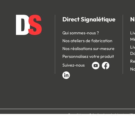
Direct Signalétique
N
Qui sommes-nous ?
Li
Mé
Nos ateliers de fabrication
Li
Nos réalisations sur-mesure
D
Personnalisez votre produit
Re
Suivez-nous
No
Conditions Générales de Vente
Po
Paiement 100% s