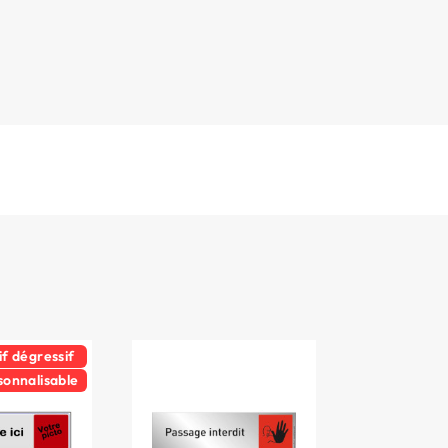
if dégressif
sonnalisable