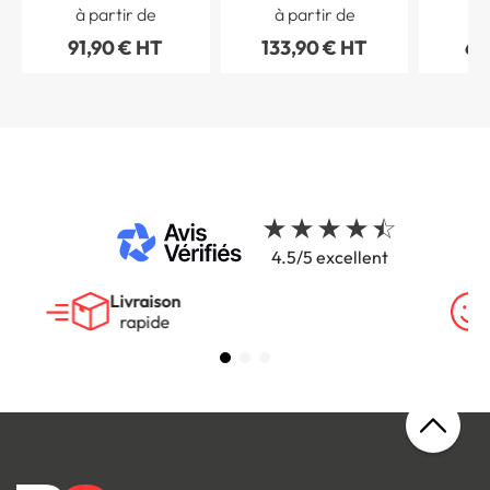
148 mm - Gamme
et acrylique
à partir de
à partir de
à 
Wood®
91,90 € HT
133,90 € HT
69
4.5/5 excellent
Livraison
rapide