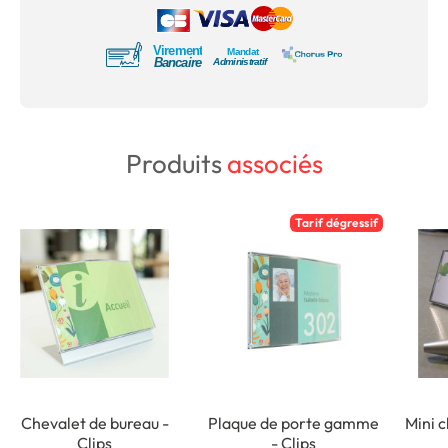
Produits
associés
Tarif dégressif
Chevalet de bureau -
Plaque de porte gamme
Mini c
Clips
- Clips