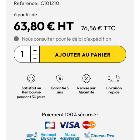
Reference:
IC101210
à partir de
63,80 € HT
76,56 € TTC
Nous consulter pour le délai d’expédition
AJOUTER AU PANIER
Satisfait ou
Garantie 5
Remise par
Livraison
Remboursé
ans
Quantité
rapide
pendant 30 jours
Paiement 100% sécurisé :