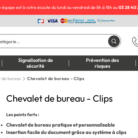
 équipe est à votre écoute du lundi au vendredi de 8h à 18h au
03 28 40 
Signalisation de
Prévention des
sécurité
risques
 de bureau
Chevalet de bureau - Clips
Chevalet de bureau - Clips
Les points forts :
Chevalet de bureau pratique et personnalisable
Insertion facile du document grâce au système à clips