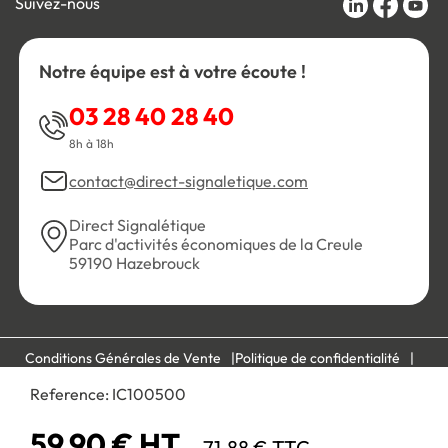
Suivez-nous
Notre équipe est à votre écoute !
03 28 40 28 40
8h à 18h
contact@direct-signaletique.com
Direct Signalétique
Parc d'activités économiques de la Creule
59190 Hazebrouck
Conditions Générales de Vente
Politique de confidentialité
Personnaliser les cookies
Gestion des cookies
Reference:
IC100500
Mentions légales
Plan du site
59,90 € HT
71,88 € TTC