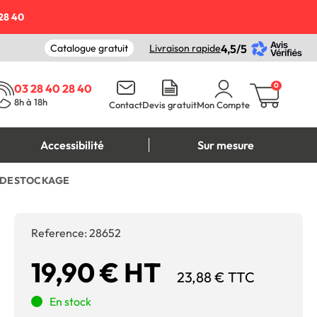
28 40
Catalogue gratuit
Livraison rapide
4,5/5
0
03 28 40 28 40
8h à 18h
Contact
Devis gratuit
Mon Compte
Accessibilité
Sur mesure
s - DESTOCKAGE
Reference:
28652
19,90 € HT
23,88 € TTC
En stock