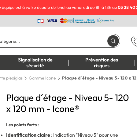
 équipe est à votre écoute du lundi au vendredi de 8h à 18h au
03 28 40 
Signalisation de
Prévention des
sécurité
risques
te plexiglas
Gamme Icone
Plaque d´étage - Niveau 5- 120 x 1
Plaque d´étage - Niveau 5- 120
x 120 mm - Icone®
Les points forts :
Identification claire
: Indication "Niveau 5" pour une