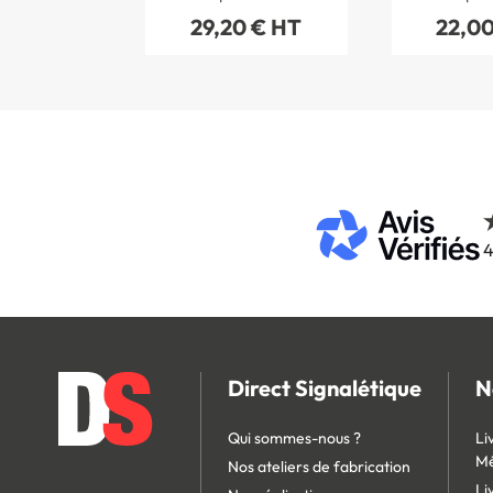
x 120 mm
m
29,20 € HT
22,00
4
Direct Signalétique
N
Qui sommes-nous ?
Li
Mé
Nos ateliers de fabrication
Li