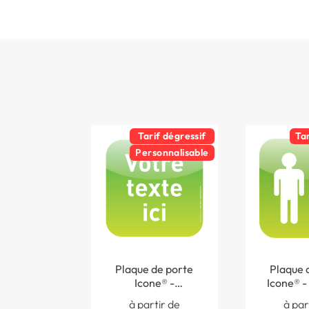
Tarif dégressif
Ta
Personnalisable
Plaque de porte
Plaque 
Icone® -
Icone® - 
Personnalisée - 120
enfants -
à partir de
à par