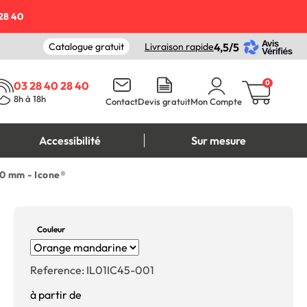
28 40
Catalogue gratuit
Livraison rapide
4,5/5
0
03 28 40 28 40
8h à 18h
Contact
Devis gratuit
Mon Compte
Accessibilité
Sur mesure
20 mm - Icone®
Couleur
Reference:
IL01IC45-001
à partir de