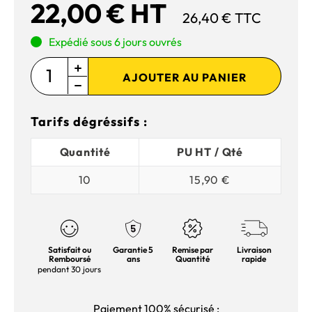
22,00 € HT
26,40 € TTC
Expédié sous 6 jours ouvrés
AJOUTER AU PANIER
Tarifs dégréssifs :
Quantité
PU HT / Qté
10
15,90 €
Satisfait ou
Garantie 5
Remise par
Livraison
Remboursé
ans
Quantité
rapide
pendant 30 jours
Paiement 100% sécurisé :