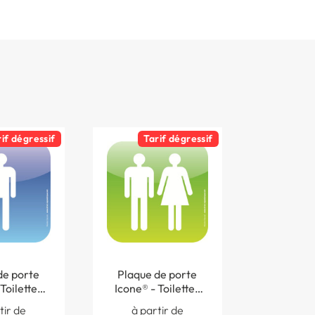
rif dégressif
Tarif dégressif
de porte
Plaque de porte
Toilettes
Icone® - Toilettes
120 x 120
Hommes Femmes -
tir de
à partir de