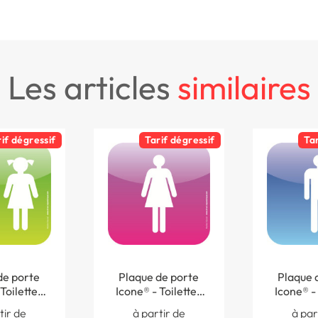
les articles
similaires
rif dégressif
Tarif dégressif
Ta
de porte
Plaque de porte
Plaque 
Toilettes
Icone® - Toilettes
Icone® - 
 120 x 120
femmes - 120 x 120
hommes - 
tir de
à partir de
à par