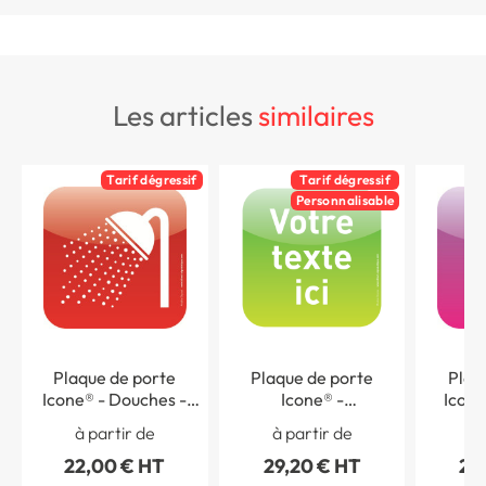
les articles
similaires
Tarif dégressif
Tarif dégressif
Personnalisable
Plaque de porte
Plaque de porte
Plaq
Icone® - Douches -
Icone® -
Icone
120 x 120 mm
Personnalisée - 120 x
femmes
à partir de
à partir de
à 
120 mm
22,00 € HT
29,20 € HT
22