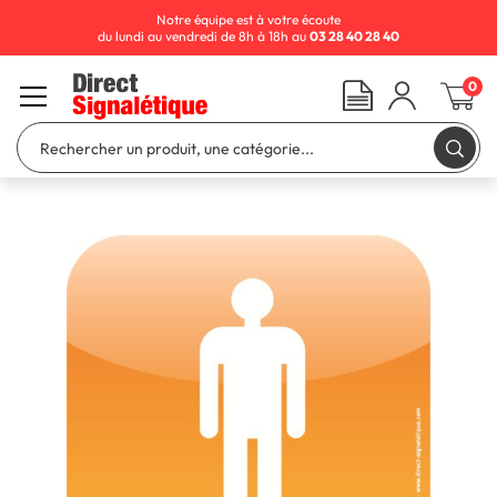
Notre équipe est à votre écoute
du lundi au vendredi de 8h à 18h au
03 28 40 28 40
0