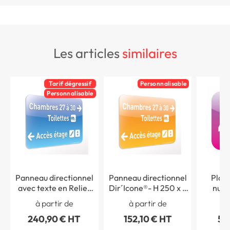
les articles
similaires
Tarif dégressif
Personnalisable
Personnalisable
Panneau directionnel
Panneau directionnel
Plaqu
avec texte en Relief
Dir´Icone®- H 250 x L
numé
Dir´Icone® - H 250 x L
400 mm
à partir de
à partir de
à 
400 mm
240,90 € HT
152,10 € HT
51