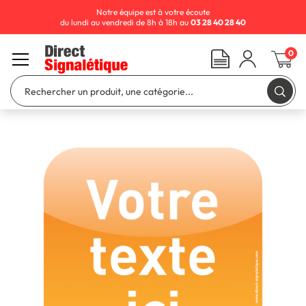
Notre équipe est à votre écoute
du lundi au vendredi de 8h à 18h au
03 28 40 28 40
0