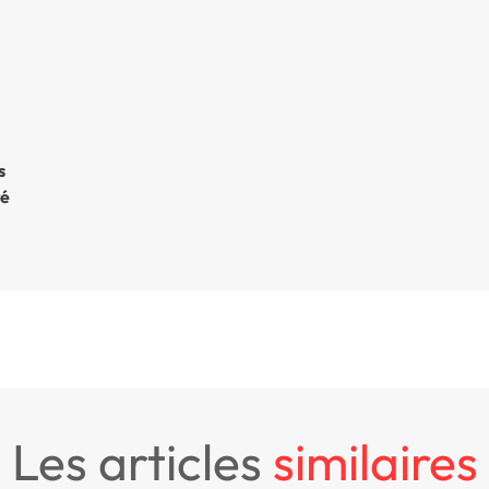
s
té
les articles
similaires