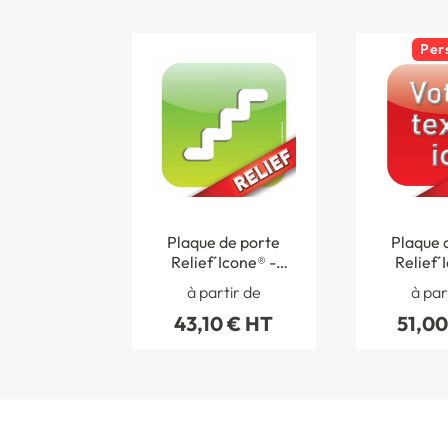
Per
Plaque de porte
Plaque 
Relief´Icone® -
Relief´
Escaliers
Picto per
à partir de
à par
43,10 € HT
51,00