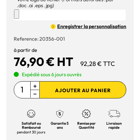
.doc .ai .eps .jpg)
Enregistrer la personnalisation
Reference:
20356-001
à partir de
76,90 € HT
92,28 € TTC
Expédié sous 6 jours ouvrés
AJOUTER AU PANIER
Satisfait ou
Garantie 5
Remise par
Livraison
Remboursé
ans
Quantité
rapide
pendant 30 jours