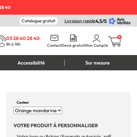
28 40
Catalogue gratuit
Livraison rapide
4,5/5
0
03 28 40 28 40
8h à 18h
Contact
Devis gratuit
Mon Compte
Accessibilité
Sur mesure
Couleur
VOTRE PRODUIT À PERSONNALISER
Votre logo ou fichier (Formats autorisés .pdf