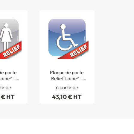
de porte
Plaque de porte
Icone® -
Relief´Icone® -
ettes
Toilettes
tir de
à partir de
handicapés
 € HT
43,10 € HT