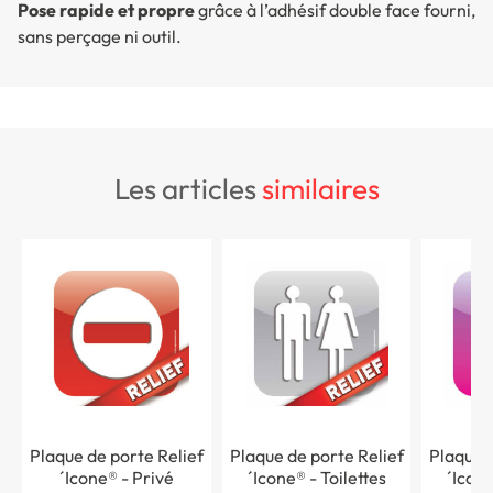
Pose rapide et propre
grâce à l’adhésif double face fourni,
sans perçage ni outil.
les articles
similaires
Plaque de porte Relief
Plaque de porte Relief
Plaque d
´Icone® - Privé
´Icone® - Toilettes
´Icone