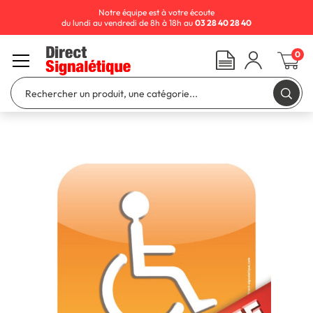
Notre équipe est à votre écoute
du lundi au vendredi de 8h à 18h au
03 28 40 28 40
0