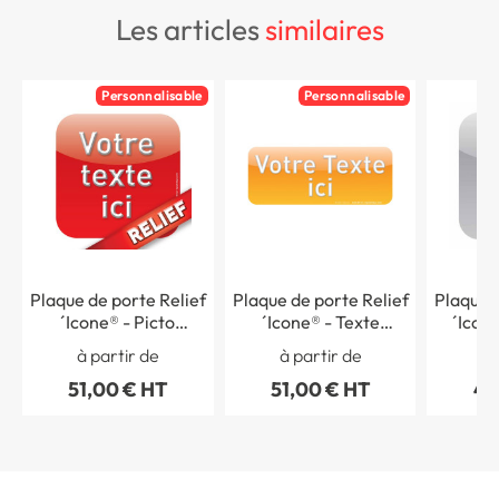
les articles
similaires
Personnalisable
Personnalisable
Plaque de porte Relief
Plaque de porte Relief
Plaque d
´Icone® - Picto
´Icone® - Texte
´Icone
personnalisé
Personnalisé - H 80 x
à partir de
à partir de
à 
L 200 mm
51,00 € HT
51,00 € HT
43