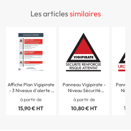
les articles
similaires
Affiche Plan Vigipirate
Panneau Vigipirate -
Panneau
- 3 Niveaux d´alerte -
Niveau Sécurité
Nive
H 300 x L 210 mm
renforcée Risque
A
à partir de
à partir de
à 
Attentat
15,90 € HT
10,80 € HT
10