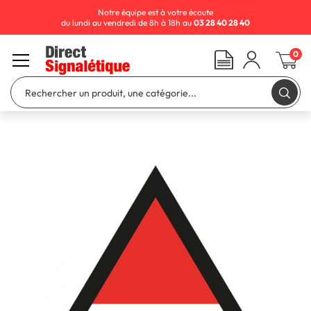
Notre équipe est à votre écoute
du lundi au vendredi de 8h à 18h au
03 28 40 28 40
0