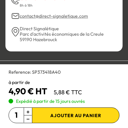
8h à 18h
contact@direct-signaletique.com
Direct Signalétique
Parc d'activités économiques de la Creule
59190 Hazebrouck
Conditions Générales de Vente
Politique de confidentialité
Reference:
SP373418A40
Personnaliser les cookies
Gestion des cookies
Mentions légales
Plan du site
à partir de
4,90 € HT
5,88 € TTC
Paiement 100% sécurisé :
Expédié à partir de 15 jours ouvrés
AJOUTER AU PANIER
Site réservé aux professionnels