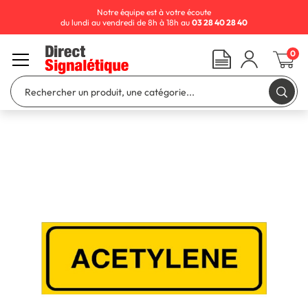
Notre équipe est à votre écoute
du lundi au vendredi de 8h à 18h au
03 28 40 28 40
0