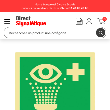
Notre équipe est à votre écoute
du lundi au vendredi de 8h à 18h au
03 28 40 28 40
0