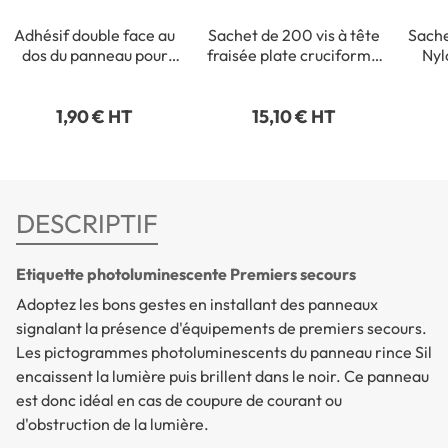
Adhésif double face au
Sachet de 200 vis à tête
Sache
dos du panneau pour
fraisée plate cruciforme
Nyl
fixation intérieure
- 3,5 x 35 mm
1,90 € HT
15,10 € HT
DESCRIPTIF
Etiquette photoluminescente Premiers secours
Adoptez les bons gestes en installant des panneaux
signalant la présence d'équipements de premiers secours.
Les pictogrammes photoluminescents du panneau rince Sil
encaissent la lumière puis brillent dans le noir. Ce panneau
est donc idéal en cas de coupure de courant ou
d'obstruction de la lumière.