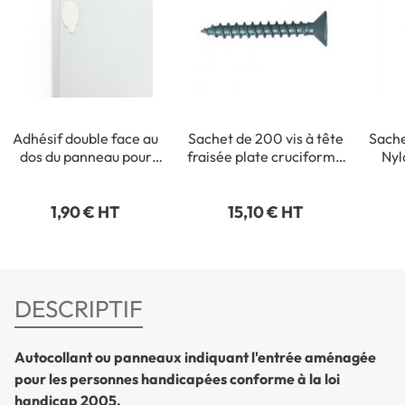
Adhésif double face au
Sachet de 200 vis à tête
Sache
dos du panneau pour
fraisée plate cruciforme
Nyl
fixation intérieure
- 3,5 x 35 mm
1,90 € HT
15,10 € HT
DESCRIPTIF
Autocollant ou panneaux indiquant l'entrée aménagée
pour les personnes handicapées conforme à la loi
handicap 2005.