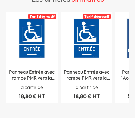
Tarif dégressif
Tarif dégressif
Panneau Entrée avec
Panneau Entrée avec
Panne
rampe PMR vers la
rampe PMR vers la
´Accè
droite
gauche
ver
à partir de
à partir de
à 
18,80 € HT
18,80 € HT
52