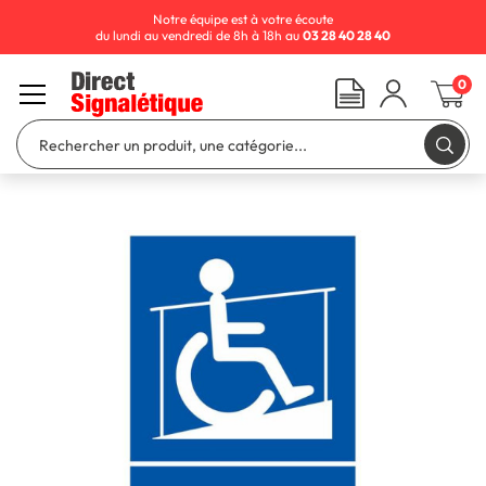
Notre équipe est à votre écoute
du lundi au vendredi de 8h à 18h au
03 28 40 28 40
0