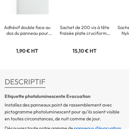
Adhésif double face au
Sachet de 200 vis à tête
Sache
dos du panneau pour
fraisée plate cruciforme
Nyl
fixation intérieure
- 3,5 x 35 mm
1,90 € HT
15,10 € HT
DESCRIPTIF
Etiquette photoluminescente Evacuation
Installez des panneaux point de rassemblement avec
pictogramme photoluminescent pour qu'ils soient visible
en toutes circonstances, de nuit comme de jour.
Découvrez toute notre gamme de
panneaux d'évacuation