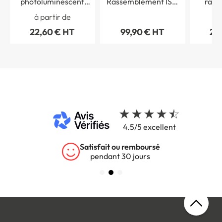
photoluminescent
Rassemblement ISO
rass
Point de
7010 - Dim. H 500 x L
numér
à partir de
à 
rassemblement
350 mm - Routier
22,60 € HT
99,90 € HT
23
4.5/5 excellent
Satisfait ou remboursé
pendant 30 jours