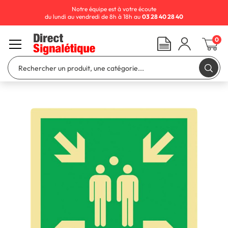
Notre équipe est à votre écoute
du lundi au vendredi de 8h à 18h au
03 28 40 28 40
0