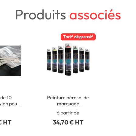
Produits
associés
Tarif dégressif
 de 10
Peinture aérosol de
ylon pour
marquage
e panneaux
Vaporisation
à partir de
ts
manuelle ou Chariot
€ HT
34,70 € HT
de traçage - Aérosol
750 ml