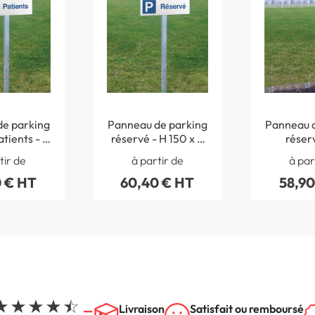
e parking
Panneau de parking
Panneau d
atients - H
réservé - H 150 x L
réserv
450 mm -
450 mm - Alu
direction 
tir de
à partir de
à par
ond 3 mm
dibond 3 mm
450 mm
 € HT
60,40 € HT
58,90
dibon
Livraison
Satisfait ou remboursé