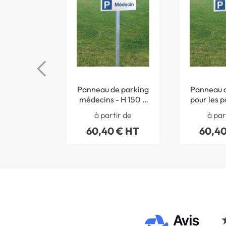
Panneau de parking
Panneau d
médecins - H 150 x
pour les p
L 450 mm - Alu
150 x L 
à partir de
à par
dibond 3 mm
Alu dib
60,40 € HT
60,40