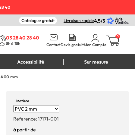
28 40
Catalogue gratuit
Livraison rapide
4,5/5
0
03 28 40 28 40
8h à 18h
Contact
Devis gratuit
Mon Compte
Accessibilité
Sur mesure
 L 400 mm
Matiere
Reference:
17171-001
à partir de