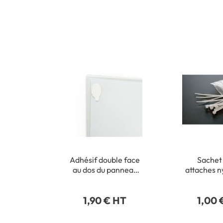
Adhésif double face
Sachet
au dos du panneau
attaches n
pour fixation
fixation d
intérieure
pla
1,90 € HT
1,00 