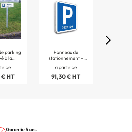
e parking
Panneau de
Pan
é à la
stationnement –
Expéditio
- H 150 x L
Parking Direction
bleu - H 2
tir de
à partir de
à par
 - Alu
m
 € HT
91,30 € HT
47,90
d 3 mm
Garantie 5 ans