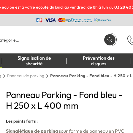
 équipe est à votre écoute du lundi au vendredi de 8h à 18h au
03 28 40 
Signalisation de
Prévention des
sécurité
risques
g
Panneau de parking
Panneau Parking - Fond bleu - H 250 x
Panneau Parking - Fond bleu -
H 250 x L 400 mm
Les points forts :
Signalétique de parking
sour forme de panneau en PVC