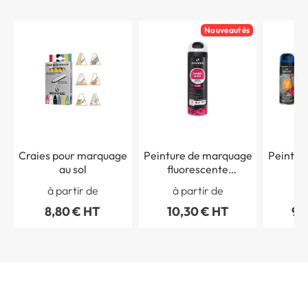
Nouveautés
Craies pour marquage
Peinture de marquage
Peintur
au sol
fluorescente
te
éphémère (inférieur à
fluor
à partir de
à partir de
à 
1 mois)
chanti
8,80 € HT
10,30 € HT
92
aéroso