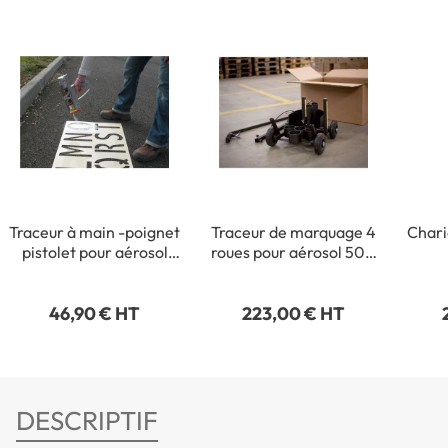
Traceur à main -poignet
Traceur de marquage 4
Chari
pistolet pour aérosol
roues pour aérosol 500
500 ou 750 ml
ou 750 ml
46,90 € HT
223,00 € HT
DESCRIPTIF