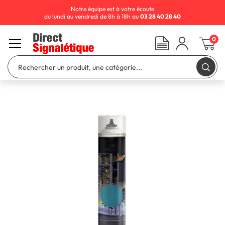
Notre équipe est à votre écoute
du lundi au vendredi de 8h à 18h au
03 28 40 28 40
0