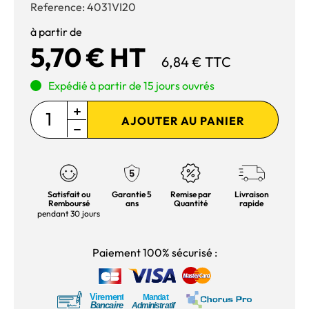
Reference:
4031VI20
à partir de
5,70 € HT
6,84 € TTC
Expédié à partir de 15 jours ouvrés
AJOUTER AU PANIER
Satisfait ou
Garantie 5
Remise par
Livraison
Remboursé
ans
Quantité
rapide
pendant 30 jours
Paiement 100% sécurisé :