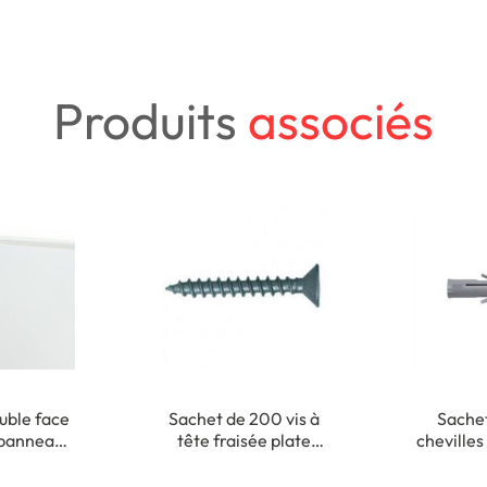
Produits
associés
uble face
Sachet de 200 vis à
Sache
 panneau
tête fraisée plate
chevilles
xation
cruciforme - 3,5 x 35
x 
ieure
mm