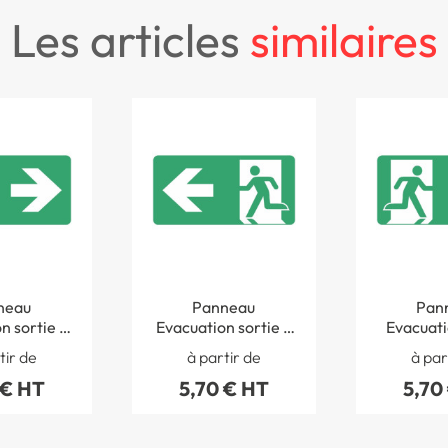
les articles
similaires
neau
Panneau
Pan
n sortie à
Evacuation sortie à
Evacuati
SO 7010 -
gauche ISO 7010 -
en bas à 
tir de
à partir de
à par
4026S
STF 4022S
7010 - S
 € HT
5,70 € HT
5,70