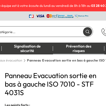
 équipe est à votre écoute du lundi au vendredi de 8h à 18h au
03 28 40 
Signalisation de
Prévention des
sécurité
risques
aux évacuation
Panneau Evacuation sortie en bas à gauche ISO 
Panneau Evacuation sortie en
bas à gauche ISO 7010 - STF
4031S
Les points forts :