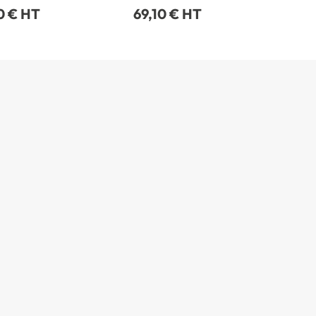
0 € HT
69,10 € HT
26