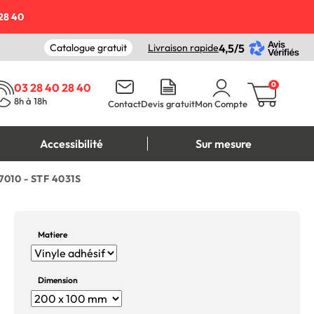
28 40
Catalogue gratuit
Livraison rapide
4,5/5
0
03 28 40 28 40
8h à 18h
Contact
Devis gratuit
Mon Compte
Accessibilité
Sur mesure
7010 - STF 4031S
Matiere
Dimension