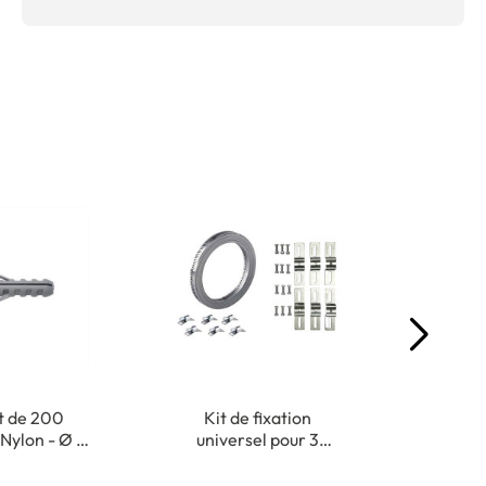
t de 200
Kit de fixation
Mas
 Nylon - Ø 5
universel pour 3
univers
25 mm
panneaux
Usag
à 