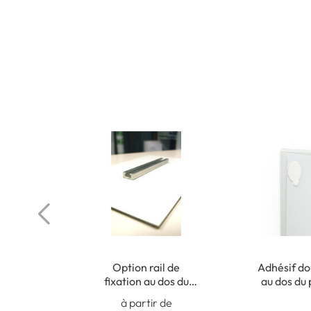
Option rail de
Adhésif do
fixation au dos du
au dos du
panneau (non collé)
pour fi
à partir de
intér