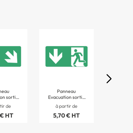
neau
Panneau
Pan
on sortie
Evacuation sortie
Evacuati
droite ISO
en bas ISO 7010 -
en haut à 
tir de
à partir de
à par
TF 4032S
STF 4027S
7010 - S
 € HT
5,70 € HT
5,70