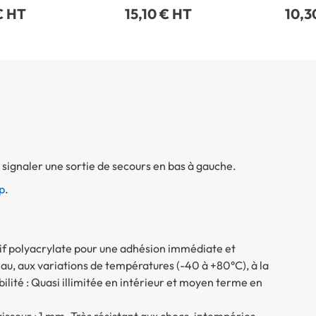
€ HT
15,10 € HT
10,3
signaler une sortie de secours en bas à gauche.
p
.
sif polyacrylate pour une adhésion immédiate et
eau, aux variations de températures (-40 à +80°C), à la
bilité : Quasi illimitée en intérieur et moyen terme en
aisseur : 1 mm. Très résistant aux chocs, intempéries,