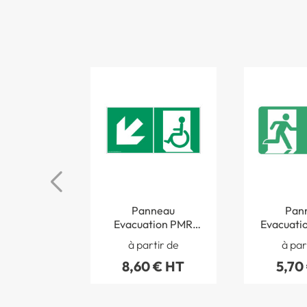
Panneau
Pan
Evacuation PMR
Evacuatio
sortie en bas à
droite I
à partir de
à par
gauche ISO 7010 -
STF 
8,60 € HT
5,70
STF 1945