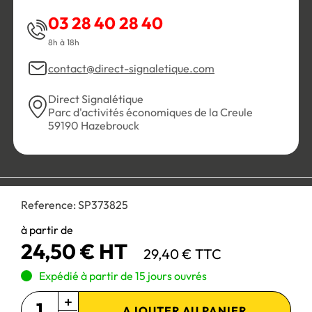
03 28 40 28 40
8h à 18h
contact@direct-signaletique.com
Direct Signalétique
Parc d'activités économiques de la Creule
59190 Hazebrouck
Conditions Générales de Vente
Politique de confidentialité
Reference:
SP373825
Personnaliser les cookies
Gestion des cookies
Mentions légales
Plan du site
à partir de
24,50 € HT
29,40 € TTC
Paiement 100% sécurisé :
Expédié à partir de 15 jours ouvrés
AJOUTER AU PANIER