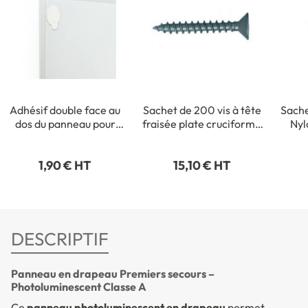
Adhésif double face au
Sachet de 200 vis à tête
Sache
dos du panneau pour
fraisée plate cruciforme
Nyl
fixation intérieure
- 3,5 x 35 mm
1,90 € HT
15,10 € HT
DESCRIPTIF
Panneau en drapeau Premiers secours –
Photoluminescent Classe A
Ce
panneau photoluminescent en drapeau
permet