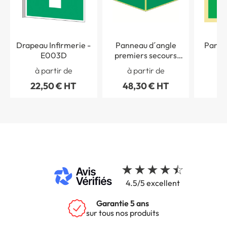
Drapeau Infirmerie -
Panneau d´angle
Panne
E003D
premiers secours
photoluminescent -
Photol
à partir de
à partir de
à 
E003V PH
E
22,50 € HT
48,30 € HT
8,
4.5/5 excellent
Garantie 5 ans
sur tous nos produits