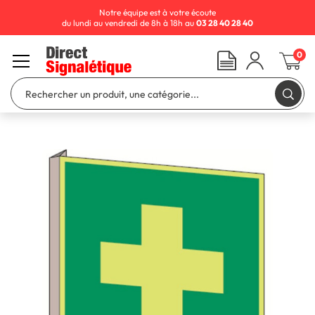
Notre équipe est à votre écoute
du lundi au vendredi de 8h à 18h au
03 28 40 28 40
0