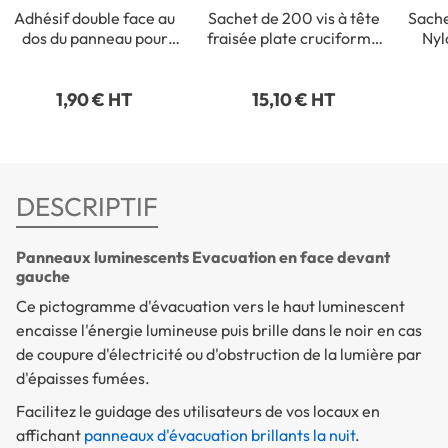
Adhésif double face au
Sachet de 200 vis à tête
Sache
dos du panneau pour
fraisée plate cruciforme
Nyl
fixation intérieure
- 3,5 x 35 mm
1,90 € HT
15,10 € HT
DESCRIPTIF
Panneaux luminescents Evacuation en face devant
gauche
Ce pictogramme d'évacuation vers le haut luminescent
encaisse l'énergie lumineuse puis brille dans le noir en cas
de coupure d'électricité ou d'obstruction de la lumière par
d'épaisses fumées.
Facilitez le guidage des utilisateurs de vos locaux en
affichant
panneaux d'évacuation brillants la nuit
.