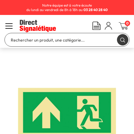
Notre équipe est à votre écoute
du lundi au vendredi de 8h à 18h au
03 28 40 28 40
0