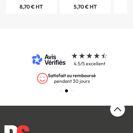
photoluminescent -
8,70 € HT
5,70 € HT
5,
Classe C - STF 3831S
4.5/5 excellent
Satisfait ou remboursé
pendant 30 jours
s