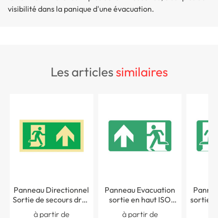
visibilité dans la panique d'une évacuation
.
les articles
similaires
Panneau Directionnel
Panneau Evacuation
Pannea
Sortie de secours droit
sortie en haut ISO
sortie v
devant droite - PVC
7010 - STF 4033S
7010 
à partir de
à partir de
à 