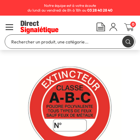
Notre équipe est à votre écoute
du lundi au vendredi de 8h à 18h au
03 28 40 28 40
0