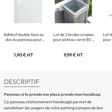
Adhésif double face au
Lot de 2 brides simples
Lot d
dos du panneau pour
pour poteau carré 80 x
pour
fixation intérieure
80 mm
1,90 € HT
9,99 € HT
DESCRIPTIF
Panneau si tu prends ma place prends mon handicap
Ce panneau stationnement handicapé permet de
sensibiliser les usagers de votre parking à propos de leur