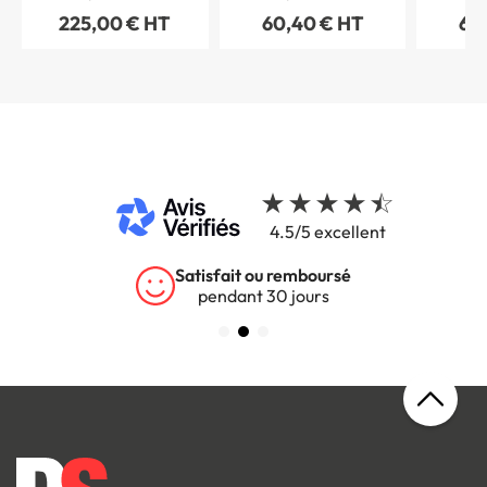
Pochoir
Handicapés - H 150 x L
Handicap
225,00 € HT
60,40 € HT
60
450 mm - Alu dibond 3
450 mm 
mm
4.5/5 excellent
Garantie 5 ans
sur tous nos produits