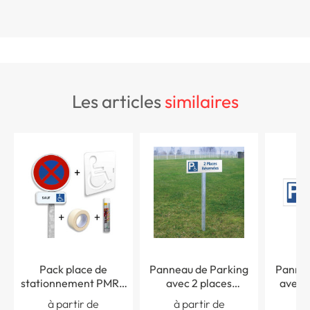
les articles
similaires
Pack place de
Panneau de Parking
Pannea
stationnement PMR -
avec 2 places
avec 
Panneaux routiers +
Réservées aux
places 
à partir de
à partir de
à 