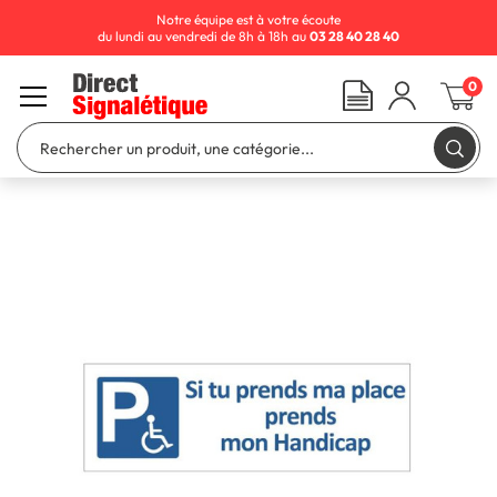
Notre équipe est à votre écoute
du lundi au vendredi de 8h à 18h au
03 28 40 28 40
0