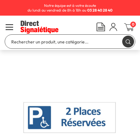
Notre équipe est à votre écoute
du lundi au vendredi de 8h à 18h au
03 28 40 28 40
0