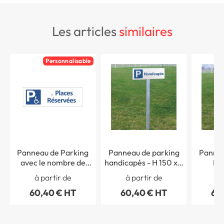
les articles
similaires
Personnalisable
Panneau de Parking
Panneau de parking
Pannea
avec le nombre de
handicapés - H 150 x L
Ré
places Réservées aux
450 mm - Alu dibond 3
Handicap
à partir de
à partir de
à 
Handicapés - H 150 x L
mm
450 mm 
60,40 € HT
60,40 € HT
60
450 mm - Alu dibond 3
mm