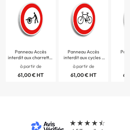
Panneau Accès
Panneau Accès
Pan
interdit aux charrettes
interdit aux cycles -
in
à bras - B9e
B9b
cyclom
à partir de
à partir de
à 
61,00 € HT
61,00 € HT
61