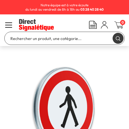
Notre équipe est à votre écoute
du lundi au vendredi de 8h à 18h au
03 28 40 28 40
0