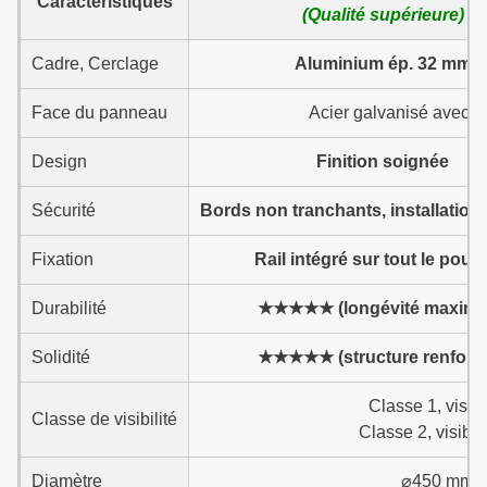
Caractéristiques
(Qualité supérieure)
Cadre, Cerclage
Aluminium ép. 32 mm
Face du panneau
Acier galvanisé avec p
Design
Finition soignée
Sécurité
Bords non tranchants, installation
Fixation
Rail intégré sur tout le pour
Durabilité
★★★★★ (longévité maxima
Solidité
★★★★★ (structure renforc
Classe 1, visib
Classe de visibilité
Classe 2, visibl
Diamètre
⌀450 mm, 