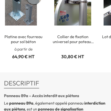
Platine avec fourreau
Collier de fixation
Lot d
pour sol béton
universel pour poteaux
ronds de Ø 50 à 215 mm
rect
à partir de
64,90 € HT
30,80 € HT
DESCRIPTIF
Panneau B9a – Accès interdit aux piétons
Le
panneau B9a
, également appelé panneau
interdiction
aux piétons
, est un
panneau de signalisation