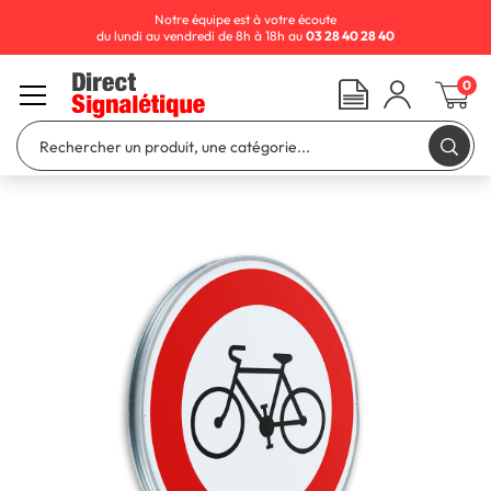
Notre équipe est à votre écoute
du lundi au vendredi de 8h à 18h au
03 28 40 28 40
0