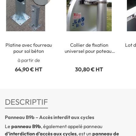
Platine avec fourreau
Collier de fixation
Lot d
pour sol béton
universel pour poteaux
ronds de Ø 50 à 215 mm
rect
à partir de
64,90 € HT
30,80 € HT
DESCRIPTIF
Panneau B9b – Accès interdit aux cycles
Le
panneau B9b
, également appelé panneau
d’interdiction d’accès aux cycles
, est un
panneau de