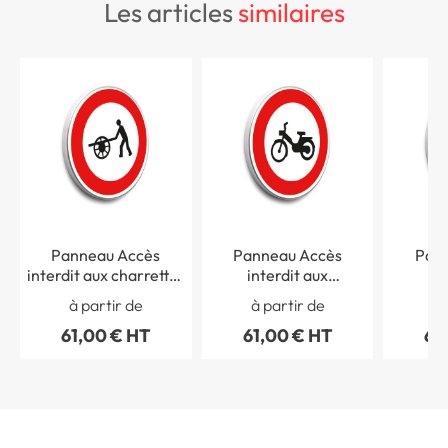
les articles
similaires
Panneau Accès
Panneau Accès
Pan
interdit aux charrettes
interdit aux
in
à bras - B9e
cyclomoteurs - B9g
motocy
à partir de
à partir de
à 
61,00 € HT
61,00 € HT
61