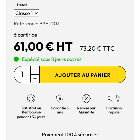
Detail
Reference:
B9F-001
à partir de
61,00 € HT
73,20 € TTC
Expédié sous 8 jours ouvrés
AJOUTER AU PANIER
Satisfait ou
Garantie 5
Remise par
Livraison
Remboursé
ans
Quantité
rapide
pendant 30 jours
Paiement 100% sécurisé :