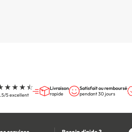
Livraison
Satisfait ou remboursé
rapide
pendant 30 jours
.5/5 excellent
os services
Besoin d'aide ?