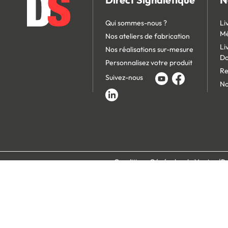
Qui sommes-nous ?
Li
Mé
Nos ateliers de fabrication
Li
Nos réalisations sur-mesure
D
Personnalisez votre produit
Re
Suivez-nous
No
Conditions Générales de Vente
Po
Paiement 100% s