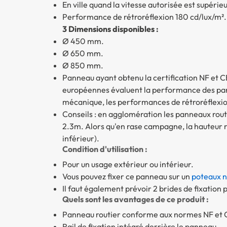
En ville quand la vitesse autorisée est supérie
Performance de rétroréflexion 180 cd/lux/m². 
3 Dimensions disponibles :
Ø 450 mm.
Ø 650 mm.
Ø 850 mm.
Panneau ayant obtenu la certification NF et C
européennes évaluent la performance des pann
mécanique, les performances de rétroréflexion 
Conseils : en agglomération les panneaux routi
2.3m. Alors qu'en rase campagne, la hauteur 
inférieur).
Condition d'utilisation :
Pour un usage extérieur ou intérieur.
Vous pouvez fixer ce panneau sur un
poteaux n
Il faut également prévoir 2 brides de fixatio
Quels sont les avantages de ce produit :
Panneau routier conforme aux normes NF et 
Rail de fixation intégré derrière le panneau.