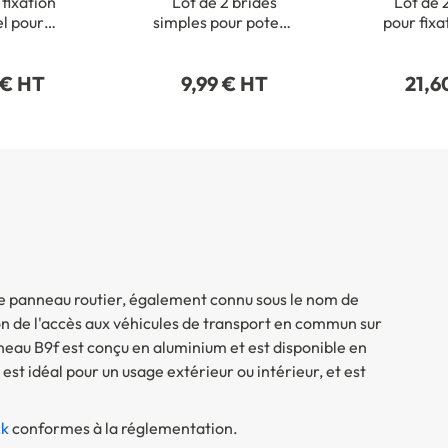
 fixation
Lot de 2 brides
Lot de 
el pour
simples pour poteau
pour fixa
onds de Ø
rectangulaire 40 x
de pannea
15 mm
80 mm
 € HT
9,99 € HT
21,6
Ce panneau routier, également connu sous le nom de
tion de l'accès aux véhicules de transport en commun sur
neau B9f est conçu en aluminium et est disponible en
st idéal pour un usage extérieur ou intérieur, et est
ck
conformes à la réglementation.