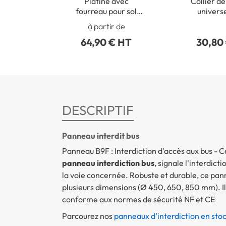
Platine avec
Collier de
fourreau pour sol
univers
béton
poteaux r
à partir de
50 à 2
64,90 € HT
30,80
DESCRIPTIF
Panneau interdit bus
Panneau B9F : Interdiction d'accès aux bus - 
panneau interdiction bus
, signale l'interdic
la voie concernée. Robuste et durable, ce pan
plusieurs dimensions (Ø 450, 650, 850 mm). Il e
conforme aux normes de sécurité NF et CE
Parcourez nos
panneaux d’interdiction en sto