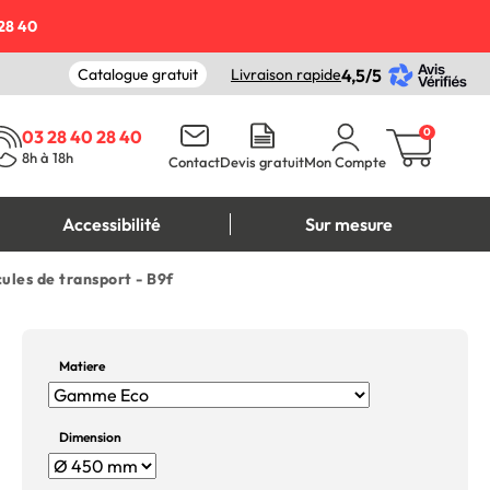
28 40
Catalogue gratuit
Livraison rapide
4,5/5
0
03 28 40 28 40
8h à 18h
Contact
Devis gratuit
Mon Compte
Accessibilité
Sur mesure
ules de transport - B9f
Matiere
Dimension