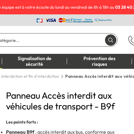
 équipe est à votre écoute du lundi au vendredi de 8h à 18h au
03 28 40 
Signalisation de
Prévention des
sécurité
risques
nterdiction et fin d´interdiction
Panneau Accès interdit aux véhic
Panneau Accès interdit aux
véhicules de transport - B9f
Les points forts :
Panneau B9f
: accès interdit aux bus, conforme aux