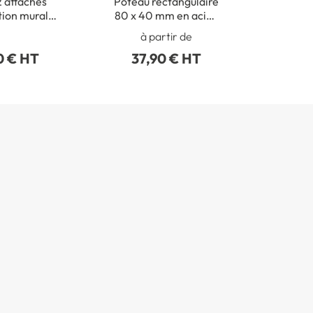
2 attaches
Poteau rectangulaire
tion murale
80 x 40 mm en acier
ux routiers
galva avec bouchon
à partir de
obturateur
0 € HT
37,90 € HT