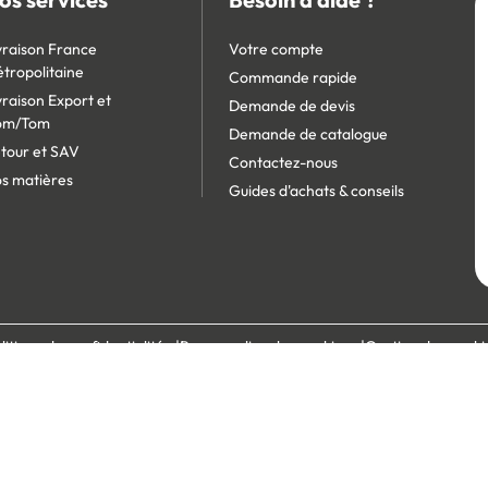
vraison France
Votre compte
tropolitaine
Commande rapide
vraison Export et
Demande de devis
om/Tom
Demande de catalogue
tour et SAV
Contactez-nous
s matières
Guides d'achats & conseils
litique de confidentialité
Personnaliser les cookies
Gestion des cooki
écurisé :
Site réservé aux professionnels