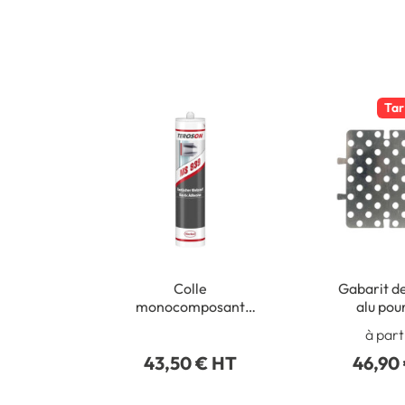
Tar
Colle
Gabarit d
monocomposant
alu pou
élastique Teroson MS
podotactil
à part
939 - Intérieur /
412
43,50 € HT
46,90
Extérieur - 290 ml