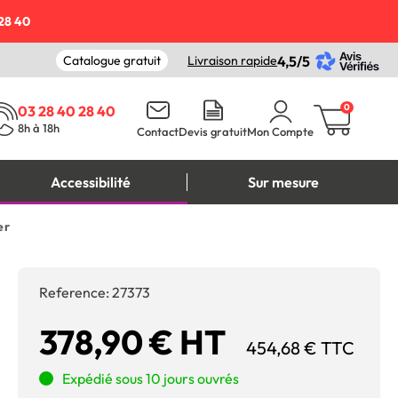
28 40
Catalogue gratuit
Livraison rapide
4,5/5
0
03 28 40 28 40
8h à 18h
Contact
Devis gratuit
Mon Compte
Accessibilité
Sur mesure
er
Reference:
27373
378,90 € HT
454,68 € TTC
Expédié sous 10 jours ouvrés