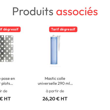
Produits
associés
if dégressif
Tarif dégressif
e pose en
Mastic colle
r plots
universelle 290 ml -
es - 450 x
Usage intérieur
ir de
à partir de
 mm
 € HT
26,20 € HT