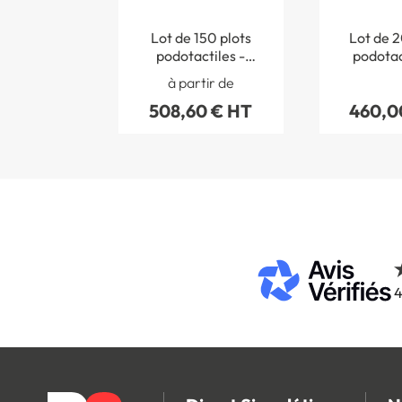
Lot de 150 plots
Lot de 2
podotactiles -
podotac
Aluminium anodisé
laiton av
à partir de
naturel mat - Auto-
de 
508,60 € HT
460,0
adhésif - Intérieur
4