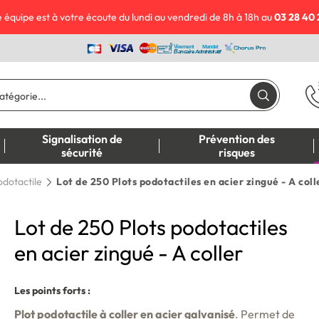
 équipe est à votre écoute du lundi au vendredi de 8h à 18h au
03 28 40 
Signalisation de
Prévention des
sécurité
risques
odotactile
Lot de 250 Plots podotactiles en acier zingué - A coll
Lot de 250 Plots podotactiles
en acier zingué - A coller
Les points forts :
Plot podotactile à coller en acier galvanisé
. Permet de