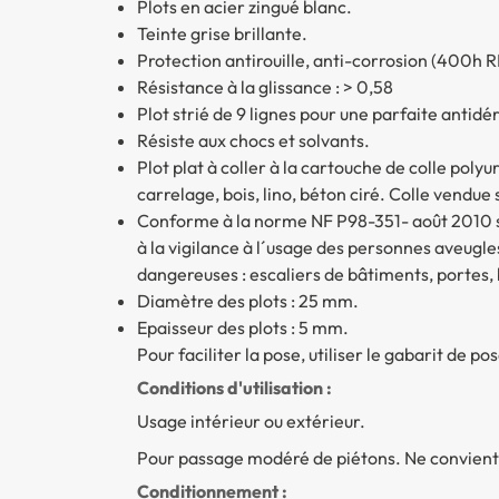
Plots en acier zingué blanc.
Teinte grise brillante.
Protection antirouille, anti-corrosion (400h RR
Résistance à la glissance : > 0,58
Plot strié de 9 lignes pour une parfaite antid
Résiste aux chocs et solvants.
Plot plat à coller à la cartouche de colle polyu
carrelage, bois, lino, béton ciré. Colle vendu
Conforme à la norme NF P98-351- août 2010 sur 
à la vigilance à l´usage des personnes aveugle
dangereuses : escaliers de bâtiments, portes, 
Diamètre des plots : 25 mm.
Epaisseur des plots : 5 mm.
Pour faciliter la pose, utiliser le gabarit de 
Conditions d'utilisation :
Usage intérieur ou extérieur.
Pour passage modéré de piétons. Ne convient pa
Conditionnement :