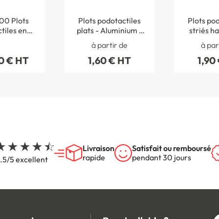
00 Plots
Plots podotactiles
Plots pod
tiles en
plats - Aluminium -
striés h
ec gabarit
Intérieur - A l´unité
antidér
à partir de
à par
pose
Alumi
0 € HT
1,60 € HT
1,90
Livraison
Satisfait ou remboursé
rapide
pendant 30 jours
.5/5 excellent