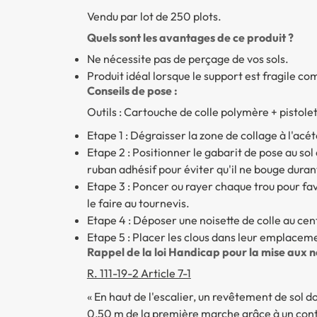
Vendu par lot de 250 plots.
Quels sont les avantages de ce produit ?
Ne nécessite pas de perçage de vos sols.
Produit idéal lorsque le support est fragile co
Conseils de pose :
Outils : Cartouche de colle polymère + pistole
Etape 1 : Dégraisser la zone de collage à l'acé
Etape 2 : Positionner le gabarit de pose au so
ruban adhésif pour éviter qu'il ne bouge duran
Etape 3 : Poncer ou rayer chaque trou pour fav
le faire au tournevis.
Etape 4 : Déposer une noisette de colle au cen
Etape 5 : Placer les clous dans leur emplace
Rappel de la loi Handicap pour la mise aux 
R. 111-19-2 Article 7-1
« En haut de l'escalier, un revêtement de sol do
0,50 m de la première marche grâce à un contra