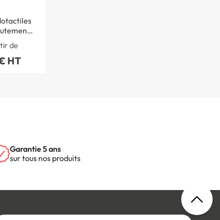
otactiles
autement
apant -
tir de
nium -
 € HT
Intérieur - A l´unité
Garantie 5 ans
sur tous nos produits