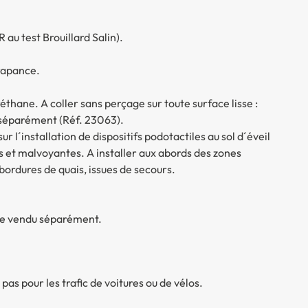
 au test Brouillard Salin).
érapance.
réthane. A coller sans perçage sur toute surface lisse :
e séparément (Réf. 23063).
l´installation de dispositifs podotactiles au sol d´éveil
s et malvoyantes. A installer aux abords des zones
bordures de quais, issues de secours.
pose vendu séparément.
s pour les trafic de voitures ou de vélos.