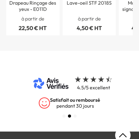
Drapeau Rinçage des
Lave-oeil STF 2018S
Marq
yeux - E011D
signali
des y
à partir de
à partir de
à 
E013 - 
22,50 € HT
4,50 € HT
49
4.5/5 excellent
Satisfait ou remboursé
pendant 30 jours