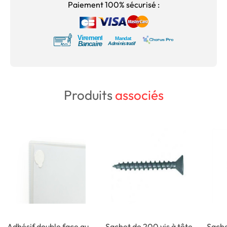
Paiement 100% sécurisé :
Produits
associés
Adhésif double face au
Sachet de 200 vis à tête
Sache