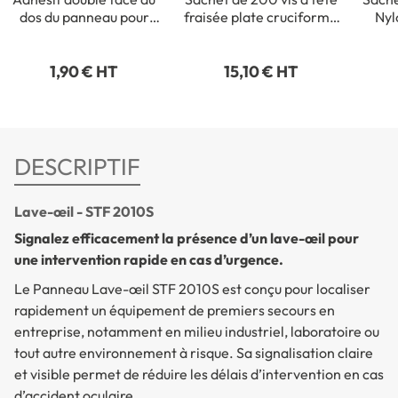
dos du panneau pour
fraisée plate cruciforme
Nyl
fixation intérieure
- 3,5 x 35 mm
1,90 € HT
15,10 € HT
DESCRIPTIF
Lave-œil - STF 2010S
Signalez efficacement la présence d’un lave-œil pour
une intervention rapide en cas d’urgence.
Le
Panneau Lave-œil
STF 2010S est conçu pour localiser
rapidement un équipement de premiers secours en
entreprise, notamment en milieu industriel, laboratoire ou
tout autre environnement à risque. Sa signalisation claire
et visible permet de réduire les délais d’intervention en cas
d’accident oculaire.