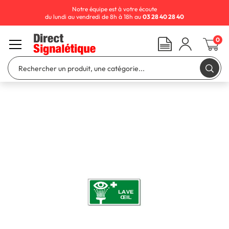
Notre équipe est à votre écoute
du lundi au vendredi de 8h à 18h au
03 28 40 28 40
0