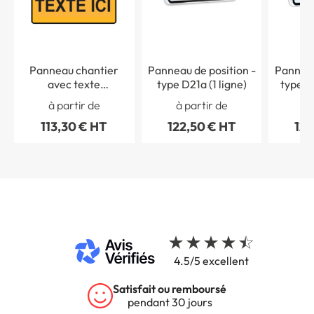
Panneau chantier
Panneau de position -
Panneau
avec texte
type D21a (1 ligne)
type D2
personnalisé - H 600 x
à partir de
à partir de
à 
L 800 mm - type KC
113,30 € HT
122,50 € HT
122
4.5/5 excellent
Satisfait ou remboursé
pendant 30 jours