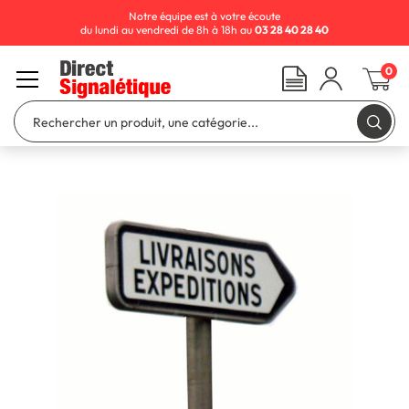
Notre équipe est à votre écoute
du lundi au vendredi de 8h à 18h au
03 28 40 28 40
0