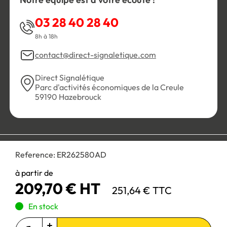
03 28 40 28 40
8h à 18h
contact@direct-signaletique.com
Direct Signalétique
Parc d'activités économiques de la Creule
59190 Hazebrouck
Conditions Générales de Vente
Politique de confidentialité
Reference:
ER262580AD
Personnaliser les cookies
Gestion des cookies
Mentions légales
Plan du site
à partir de
209,70 € HT
251,64 € TTC
Paiement 100% sécurisé :
En stock