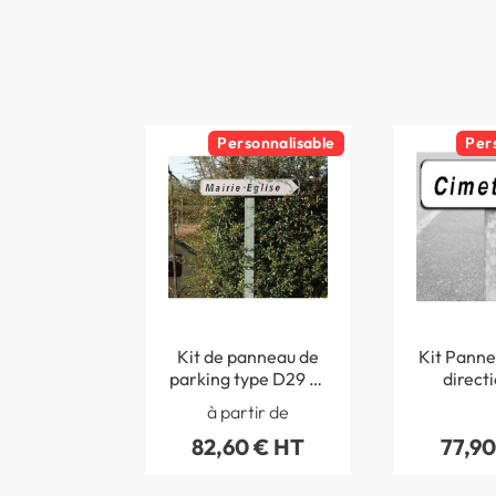
Personnalisable
Per
Kit de panneau de
Kit Panne
parking type D29 - 1
directi
ligne
Cimetièr
à partir de
D
82,60 € HT
77,90