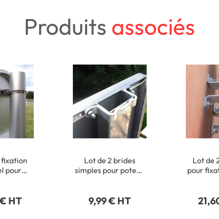
Produits
associés
 fixation
Lot de 2 brides
Lot de 
el pour
simples pour poteau
pour fixa
onds de Ø
rectangulaire 40 x
de pannea
15 mm
80 mm
 € HT
9,99 € HT
21,6