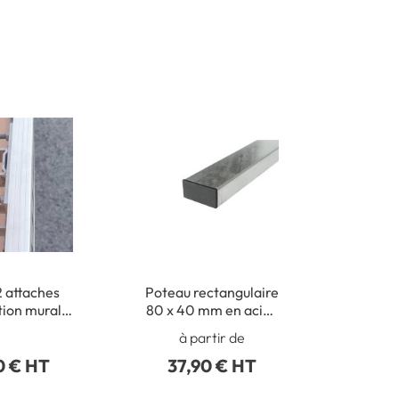
2 attaches
Poteau rectangulaire
tion murale
80 x 40 mm en acier
ux routiers
galva avec bouchon
à partir de
obturateur
0 € HT
37,90 € HT