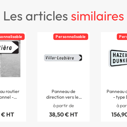
les articles
similaires
sonnalisable
Personnalisable
Per
au routier
Panneau de
Panneau d
onnel -
direction vers les
- type 
e - Type
lieux-dits - type D29
lig
à partir de
à par
29
- 1 ligne
 € HT
38,50 € HT
156,9