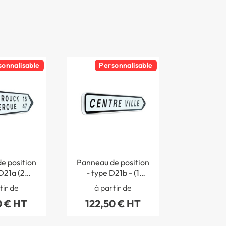
sonnalisable
Personnalisable
e position
Panneau de position
D21a (2
- type D21b - (1
nes)
ligne)
tir de
à partir de
0 € HT
122,50 € HT