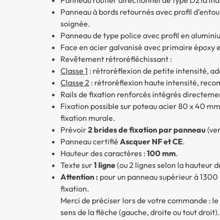
Panneau à bords retournés avec profil d’entou
soignée.
Panneau de type police avec profil en aluminiu
Face en acier galvanisé avec primaire époxy e
Revêtement rétroréfléchissant :
Classe 1
: rétroréflexion de petite intensité, a
Classe 2
: rétroréflexion haute intensité, rec
Rails de fixation renforcés intégrés directeme
Fixation possible sur poteau acier 80 x 40 
fixation murale.
Prévoir
2 brides de fixation par panneau
(ve
Panneau certifié
Ascquer NF et CE
.
Hauteur des caractères :
100 mm
.
Texte sur
1 ligne
(ou 2 lignes selon la hauteur 
Attention :
pour un panneau supérieur à 1300 m
fixation.
Merci de préciser lors de votre commande : le n
sens de la flèche (gauche, droite ou tout droit).