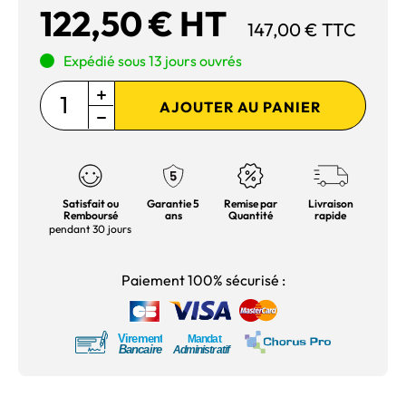
122,50 € HT
147,00 € TTC
Expédié sous 13 jours ouvrés
AJOUTER AU PANIER
Satisfait ou
Garantie 5
Remise par
Livraison
Remboursé
ans
Quantité
rapide
pendant 30 jours
Paiement 100% sécurisé :