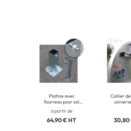
Platine avec
Collier de
fourreau pour sol
univers
béton
poteaux r
à partir de
50 à 2
64,90 € HT
30,80