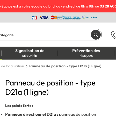
 équipe est à votre écoute du lundi au vendredi de 8h à 18h au
03 28 40 
Signalisation de
Prévention des
sécurité
risques
de localisation
Panneau de position - type D21a (1 ligne)
Panneau de position - type
D21a (1 ligne)
Les points forts :
Panneau directionnel D21a :
panneau de position