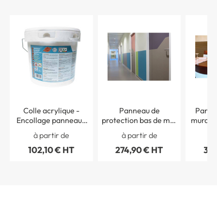
Colle acrylique -
Panneau de
Panne
Encollage panneaux
protection bas de mur
mural i
de protection de murs
intérieur - PVC
Ga
à partir de
à partir de
à 
et portes
Gamme Color 3 m x
102,10 € HT
274,90 € HT
374
1,30 m