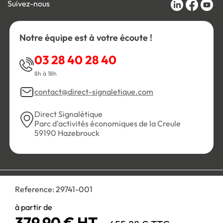
Suivez-nous
Notre équipe est à votre écoute !
03 28 40 28 40
8h à 18h
contact@direct-signaletique.com
Direct Signalétique
Parc d'activités économiques de la Creule
59190 Hazebrouck
Conditions Générales de Vente
Politique de confidentialité
Reference:
29741-001
Personnaliser les cookies
Gestion des cookies
Mentions légales
Plan du site
à partir de
379,90 € HT