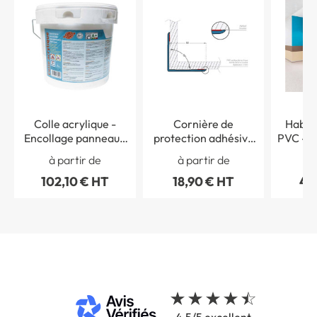
Colle acrylique -
Cornière de
Habill
Encollage panneaux
protection adhésive
PVC - D
de protection de murs
pour angle 90°
à partir de
à partir de
à 
et portes
102,10 € HT
18,90 € HT
45
4.5/5 excellent