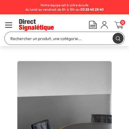
Notre équipe est à votre écoute
du lundi au vendredi de 8h à 18h au
03 28 40 28 40
0