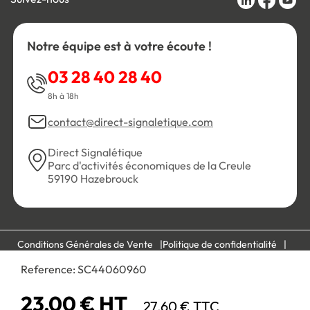
Notre équipe est à votre écoute !
03 28 40 28 40
8h à 18h
contact@direct-signaletique.com
Direct Signalétique
Parc d'activités économiques de la Creule
59190 Hazebrouck
Conditions Générales de Vente
Politique de confidentialité
Personnaliser les cookies
Gestion des cookies
Reference:
SC44060960
Mentions légales
Plan du site
23,00 € HT
27,60 € TTC