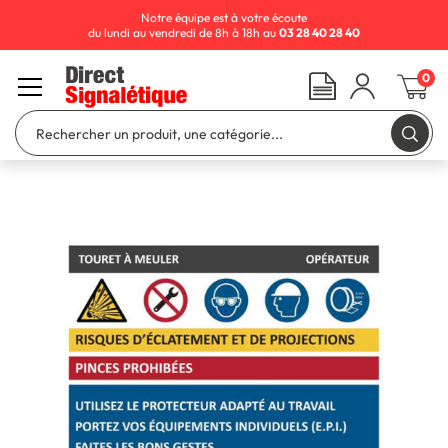
Notre équipe est à votre écoute
du lundi au vendredi de 8h à 18h au
03 28 40 28 40
0