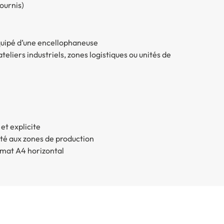
fournis)
quipé d’une encellophaneuse
eliers industriels, zones logistiques ou unités de
 et explicite
é aux zones de production
rmat A4 horizontal