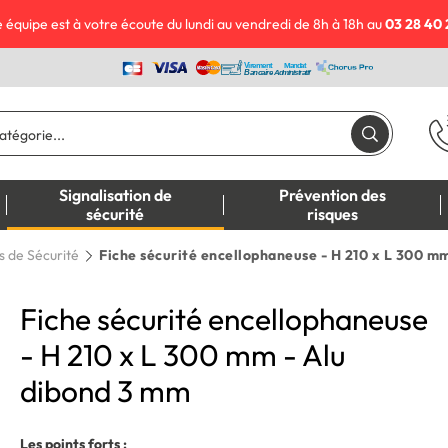
 équipe est à votre écoute du lundi au vendredi de 8h à 18h au
03 28 40 
Signalisation de
Prévention des
sécurité
risques
s de Sécurité
Fiche sécurité encellophaneuse - H 210 x L 300 m
Fiche sécurité encellophaneuse
- H 210 x L 300 mm - Alu
dibond 3 mm
Les points forts :