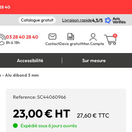
28 40
Catalogue gratuit
Livraison rapide
4,5/5
0
03 28 40 28 40
8h à 18h
Contact
Devis gratuit
Mon Compte
Accessibilité
Sur mesure
m - Alu dibond 3 mm
Reference:
SC44060966
23,00 € HT
27,60 € TTC
Expédié sous 6 jours ouvrés