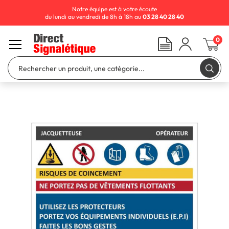
Notre équipe est à votre écoute
du lundi au vendredi de 8h à 18h au
03 28 40 28 40
0