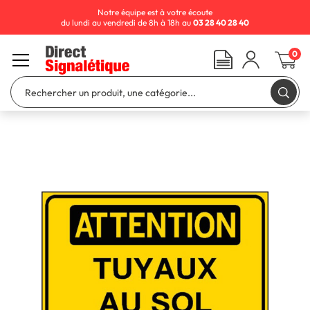
Notre équipe est à votre écoute
du lundi au vendredi de 8h à 18h au
03 28 40 28 40
0