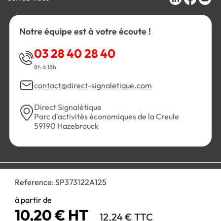
Notre équipe est à votre écoute !
03 28 40 28 40
8h à 18h
contact@direct-signaletique.com
Direct Signalétique
Parc d'activités économiques de la Creule
59190 Hazebrouck
Conditions Générales de Vente
Politique de confidentialité
Reference:
SP373122A125
Personnaliser les cookies
Gestion des cookies
Mentions légales
Plan du site
à partir de
10,20 € HT
12,24 € TTC
Paiement 100% sécurisé :